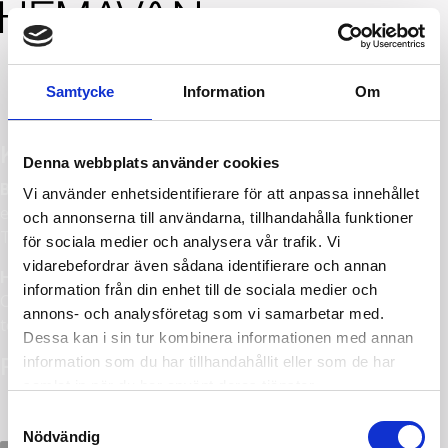
MENY
Samtycke
Information
Om
Kontakt
Denna webbplats använder cookies
Bokning
Vi använder enhetsidentifierare för att anpassa innehållet
e-post:
bokning@hemavan.nu
och annonserna till användarna, tillhandahålla funktioner
Tel:
+46(0)954-301 50
för sociala medier och analysera vår trafik. Vi
vidarebefordrar även sådana identifierare och annan
Hemavan Alpint AB
information från din enhet till de sociala medier och
Centrumvägen 1, 925 93 Hemavan
annons- och analysföretag som vi samarbetar med.
tel:
+46(0)954-301 50
Dessa kan i sin tur kombinera informationen med annan
Följ oss
information som du har tillhandahållit eller som de har
samlat in när du har använt deras tjänster.
Samtyckesval
Nödvändig