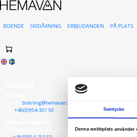
BOENDE
SKIDÅKNING
ERBJUDANDEN
PÅ PLATS
Kontakt
Bokning
e-post:
bokning@hemavan.nu
Samtycke
Tel:
+46(0)954-301 50
Hemavan Alpint AB
Centrumvägen 1, 925 93 Hemavan
Denna webbplats använder 
tel:
+46(0)954-301 50