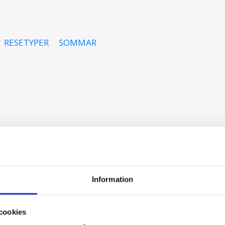
RESETYPER
SOMMAR
Följ oss
Information
hemavan
@hemavan.nu
cookies