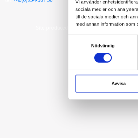
Vi använder enhetsidentifierar
sociala medier och analysera 
till de sociala medier och a
med annan information som du 
Site produced by
Visit Group
with
Citybreak
Samtyckesval
Nödvändig
Avvisa