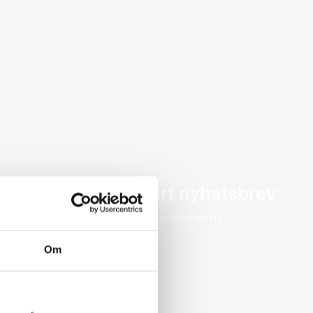
Prenumerera på vårt nyhetsbrev
Få de senaste erbjudandena och nyheterna
till din inkorg!
Om
Prenumerera här